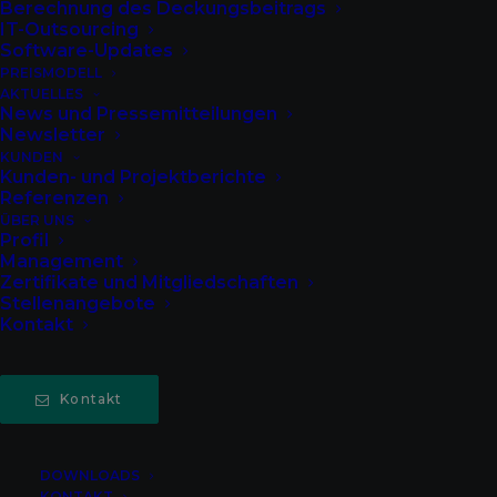
Berechnung des Deckungsbeitrags
IT-Outsourcing
Software-Updates
PREISMODELL
AKTUELLES
News und Pressemitteilungen
Newsletter
KUNDEN
Kunden- und Projektberichte
Referenzen
ÜBER UNS
Profil
Management
Zertifikate und Mitgliedschaften
Stellenangebote
Kontakt
Der Programmbeirat der GRÜN raw traf sich
Kontakt
am 19. März 2024.
DOWNLOADS
KONTAKT