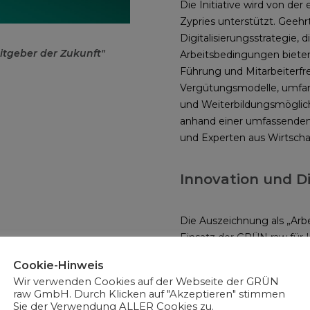
Die Initiative wird von de
Zypries unterstützt. Geeh
Digitalisierungsstrategie, 
itgeber der Zukunft"
Arbeitsbedingungen biete
Führung und Mitarbeiterfreu
Vergütungsmodelle, umfangr
und Weiterbildungsmöglichk
anhand einer umfassenden
und Experten aus Wirtscha
Innovation und Di
Die Auszeichnung als „Arbe
Einsatz der GRÜN raw für I
Investitionen in neue Tec
Cookie-Hinweis
schaffen wir ein modernes
Wir verwenden Cookies auf der Webseite der GRÜN
Mitarbeiter inspiriert und u
raw GmbH. Durch Klicken auf "Akzeptieren" stimmen
Sie der Verwendung ALLER Cookies zu.