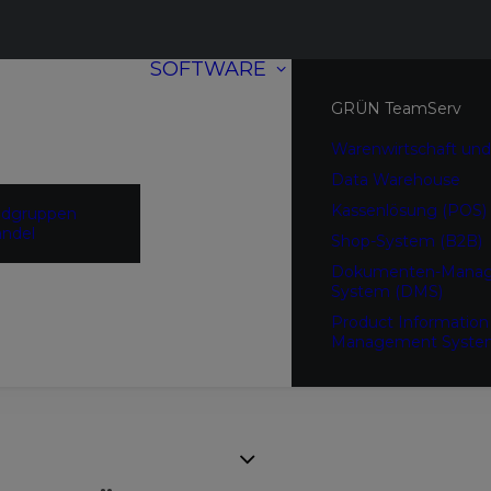
SOFTWARE
GRÜN TeamServ
Warenwirtschaft und
Data Warehouse
Kassenlösung (POS)
ndgruppen
ndel
Shop-System (B2B)
Dokumenten-Mana
System (DMS)
Product Information
Management Syste