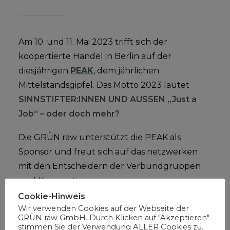
Am 10. und 11. Mai 2023 trifft sich der
koopertierte Handel in Berlin auf der
diesjährigen
PEAK
, dem jährlichen
Mittelstandsgipfel. Das Motto 2023 lautet
SINNSTIFTER:INNEN UND AUSSEN „Just a
Job“ – oder doch mehr?
Die GRÜN raw unterstützt die PEAK als
Sponsor und freut sich auf das netzwerken
mit den Entscheidern der Verbundgruppen
und Kooperationen.
Cookie-Hinweis
Wir verwenden Cookies auf der Webseite der
GRÜN raw GmbH. Durch Klicken auf "Akzeptieren"
stimmen Sie der Verwendung ALLER Cookies zu.