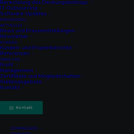
Berechnung des Deckungsbeitrags
IT-Outsourcing
Software-Updates
PREISMODELL
AKTUELLES
News und Pressemitteilungen
Newsletter
KUNDEN
Kunden- und Projektberichte
Die GRÜN raw ist im April und im Mai 2023 auf
Referenzen
ÜBER UNS
Messen und Events unterwegs.
Profil
Management
Zertifikate und Mitgliedschaften
Die
GRÜN raw
, ein führendes Software- und
Stellenangebote
Kontakt
Serviceunternehmen für den Großhandel
und Verbundgruppen, ist im
April und im Mai
2023
auf
drei Veranstaltungen
als Aussteller
Kontakt
und Partner unterwegs. Unsere Kolleginnen
und Kollegen vor Ort freuen sich über Ihren
DOWNLOADS
Besuch auf einem oder mehreren dieser
KONTAKT