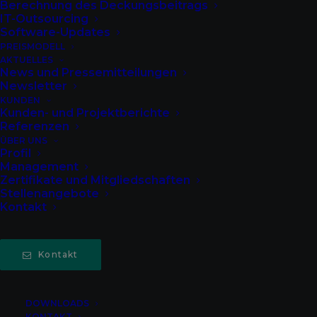
Berechnung des Deckungsbeitrags
IT-Outsourcing
Software-Updates
PREISMODELL
AKTUELLES
News und Pressemitteilungen
Newsletter
KUNDEN
Kunden- und Projektberichte
Referenzen
ÜBER UNS
Profil
Management
Die Kollegen und Kolleginnen der GRÜN raw
Zertifikate und Mitgliedschaften
beim Weihnachtsessen Teuterhof.
Stellenangebote
Kontakt
Am Freitag, 6. Dezember, fand fand die
diesjährige Weihnachtsfeier der
GRÜN raw
Kontakt
statt – ein Event voller Spannung, Spaß und
geselligem Beisammensein.
DOWNLOADS
KONTAKT