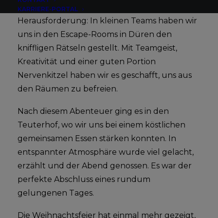
Der Nachmittag startete mit einer
KARRIERE-PORTAL
Herausforderung: In kleinen Teams haben wir
uns in den Escape-Rooms in Düren den
kniffligen Rätseln gestellt. Mit Teamgeist,
Kreativität und einer guten Portion
Nervenkitzel haben wir es geschafft, uns aus
den Räumen zu befreien.
Nach diesem Abenteuer ging es in den
Teuterhof, wo wir uns bei einem köstlichen
gemeinsamen Essen stärken konnten. In
entspannter Atmosphäre wurde viel gelacht,
erzählt und der Abend genossen. Es war der
perfekte Abschluss eines rundum
gelungenen Tages.
Die Weihnachtsfeier hat einmal mehr gezeigt,