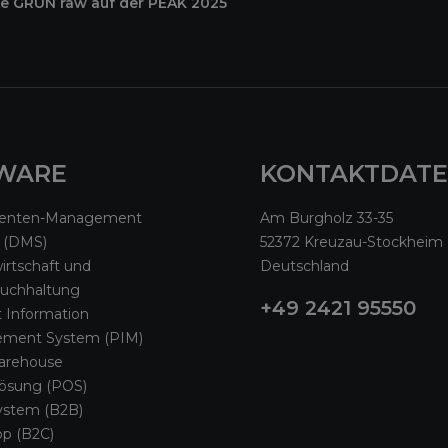
e GRÜN raw auf der PEAK 2025
WARE
KONTAKTDAT
enten-Management
Am Burgholz 33-35
 (DMS)
52372 Kreuzau-Stockheim
rtschaft und
Deutschland
buchhaltung
+49 2421 95550
 Information
ment System (PIM)
arehouse
lösung (POS)
ystem (B2B)
p (B2C)