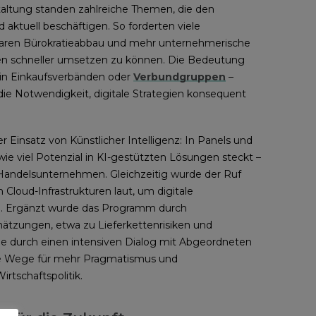
taltung standen zahlreiche Themen, die den
 aktuell beschäftigen. So forderten viele
aren Bürokratieabbau und mehr unternehmerische
en schneller umsetzen zu können. Die Bedeutung
 in Einkaufsverbänden oder
Verbundgruppen
–
ie Notwendigkeit, digitale Strategien konsequent
r Einsatz von Künstlicher Intelligenz: In Panels und
wie viel Potenzial in KI-gestützten Lösungen steckt –
 Handelsunternehmen. Gleichzeitig wurde der Ruf
 Cloud-Infrastrukturen laut, um digitale
n. Ergänzt wurde das Programm durch
chätzungen, etwa zu Lieferkettenrisiken und
ie durch einen intensiven Dialog mit Abgeordneten
e Wege für mehr Pragmatismus und
irtschaftspolitik.