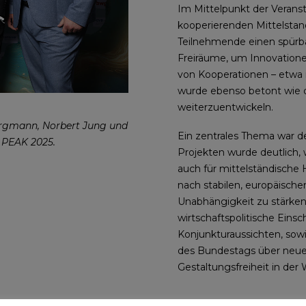
Im Mittelpunkt der Verans
kooperierenden Mittelstand
Teilnehmende einen spürb
Freiräume, um Innovation
von Kooperationen – etwa
wurde ebenso betont wie d
weiterzuentwickeln.
ergmann, Norbert Jung und
Ein zentrales Thema war de
r PEAK 2025.
Projekten wurde deutlich, 
auch für mittelständische
nach stabilen, europäischen
Unabhängigkeit zu stärke
wirtschaftspolitische Eins
Konjunkturaussichten, sow
des Bundestags über neu
Gestaltungsfreiheit in der W