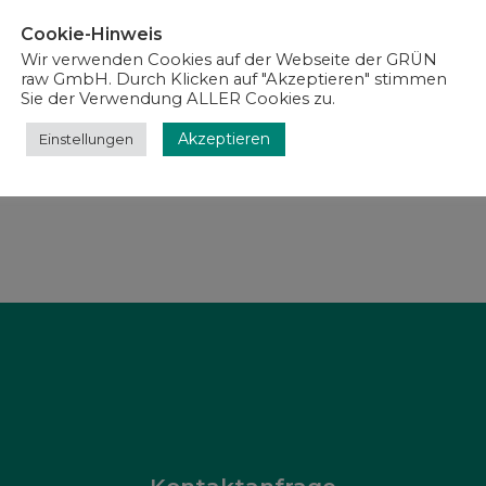
Wertvolle Impuls
Cookie-Hinweis
Wir verwenden Cookies auf der Webseite der GRÜN
Die Teilnahme an der PEA
raw GmbH. Durch Klicken auf "Akzeptieren" stimmen
aktuellen Entwicklungen i
Sie der Verwendung ALLER Cookies zu.
Vertretern aus Politik, Wi
Akzeptieren
Einstellungen
Anspruch, Digitalisierung n
mitzugestalten – gemeins