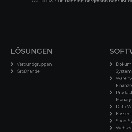
GRÜN raw
»
Dr. Henning Bergmann begrüßt di
LÖSUNGEN
SOFT
Verbundgruppen
Dokum
Großhandel
System
Warenwi
Finanz
Product
Manage
Data W
Kassen
Shop-S
Websho