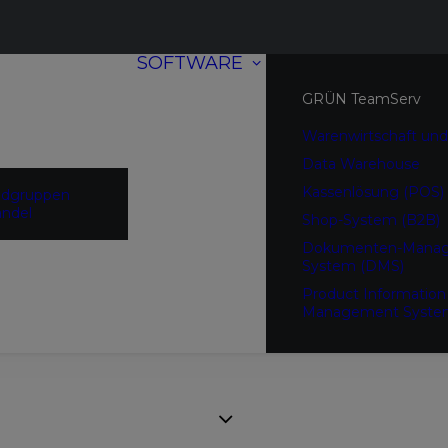
SOFTWARE
GRÜN TeamServ
Warenwirtschaft und
Data Warehouse
Kassenlösung (POS)
ndgruppen
ndel
Shop-System (B2B)
Dokumenten-Mana
System (DMS)
Product Information
Management Syste