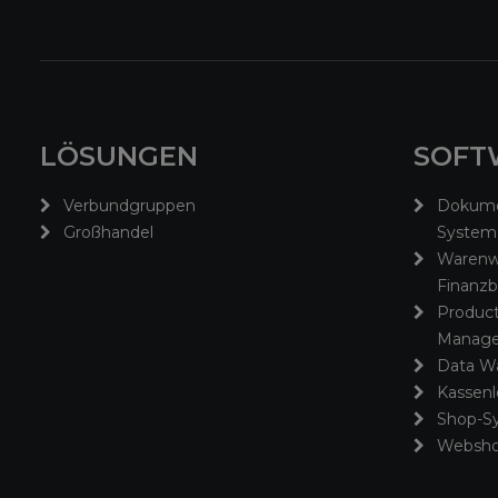
LÖSUNGEN
SOFT
Verbundgruppen
Dokum
Großhandel
System
Warenwi
Finanz
Product
Manage
Data W
Kassen
Shop-S
Websho