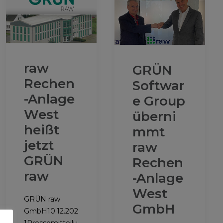
raw
GRÜN
Rechen
Softwar
-Anlage
e Group
West
überni
heißt
mmt
jetzt
raw
GRÜN
Rechen
raw
-Anlage
West
GRÜN raw
GmbH
GmbH10.12.202