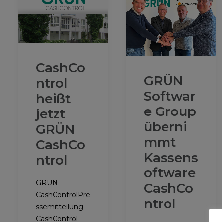
CashCo
GRÜN
ntrol
Softwar
heißt
e Group
jetzt
überni
GRÜN
mmt
CashCo
Kassens
ntrol
oftware
GRÜN
CashCo
CashControlPre
ntrol
ssemitteilung
CashControl