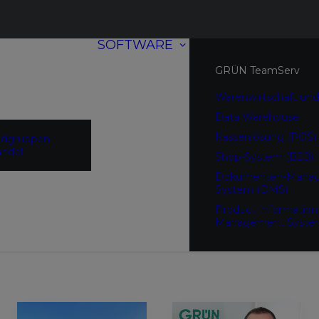
SOFTWARE
GRÜN TeamServ
Warenwirtschaft und
Data Warehouse
Kassenlösung (POS)
ndgruppen
ndel
Shop-System (B2B)
Dokumenten-Mana
System (DMS)
Product Information
Management Syste