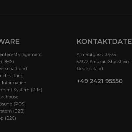
WARE
KONTAKTDAT
enten-Management
Am Burgholz 33-35
 (DMS)
52372 Kreuzau-Stockheim
rtschaft und
Deutschland
buchhaltung
+49 2421 95550
 Information
ment System (PIM)
arehouse
lösung (POS)
ystem (B2B)
p (B2C)