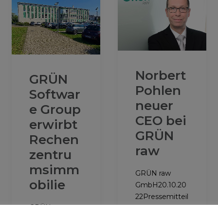
Norbert
GRÜN
Pohlen
Softwar
neuer
e Group
CEO bei
erwirbt
GRÜN
Rechen
raw
zentru
msimm
GRÜN raw
obilie
GmbH20.10.20
22Pressemitteil
GRÜN
ungPressemitt